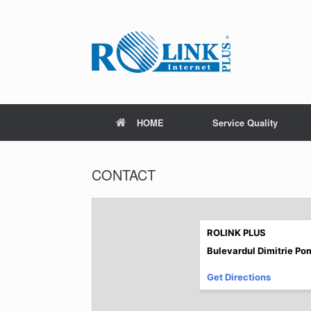
Skip
to
content
HOME
Service Quality
CONTACT
ROLINK PLUS
Bulevardul Dimitrie Po
Get Directions