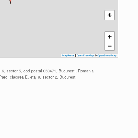
+
−
MapPress
|
OpenFreeMap
©
OpenStreetMap
cam.6, sector 5, cod postal 050471, Bucuresti, Romania
rc, cladirea E, etaj 9, sector 2, Bucuresti