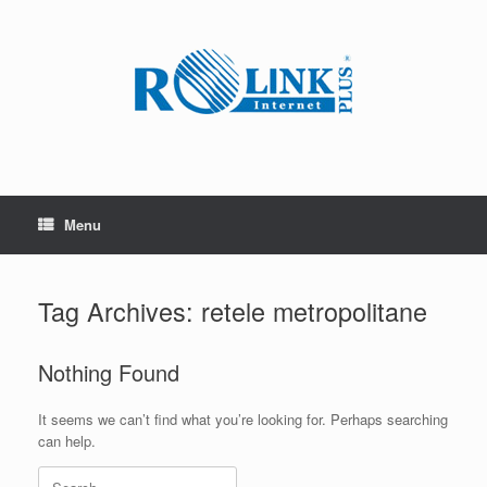
Skip
to
content
Menu
Tag Archives:
retele metropolitane
Nothing Found
It seems we can’t find what you’re looking for. Perhaps searching
can help.
Search