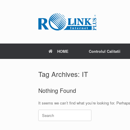
Skip
to
content
HOME
Controlul Calitatii
Tag Archives:
IT
Nothing Found
It seems we can’t find what you’re looking for. Perhap
Search
for: